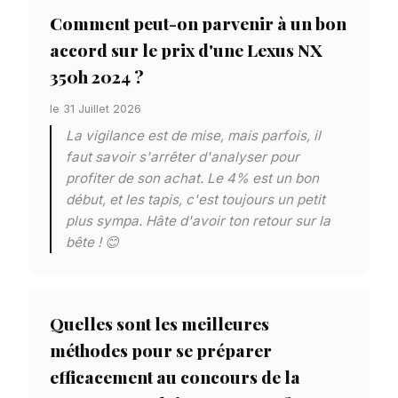
Comment peut-on parvenir à un bon
accord sur le prix d'une Lexus NX
350h 2024 ?
le 31 Juillet 2026
La vigilance est de mise, mais parfois, il
faut savoir s'arrêter d'analyser pour
profiter de son achat. Le 4% est un bon
début, et les tapis, c'est toujours un petit
plus sympa. Hâte d'avoir ton retour sur la
bête ! 😊
Quelles sont les meilleures
méthodes pour se préparer
efficacement au concours de la