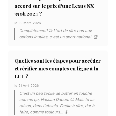
accord sur le prix d'une Lexus NX
350h 2024 ?
le 30 Mars 2026
Complètement! 🤝 L'art de dire non aux
options inutiles, c'est un sport national. 🏆
Quelles sont les étapes pour accéder
et vérifier mes comptes en ligne à la
LCL ?
le 21 Avril 2026
C'est un peu facile de botter en touche
comme ça, Hassan Daoud. 😉 Mais tu as
raison, dans l'absolu. Facile à dire, dur à
faire, comme toujours... 🤷